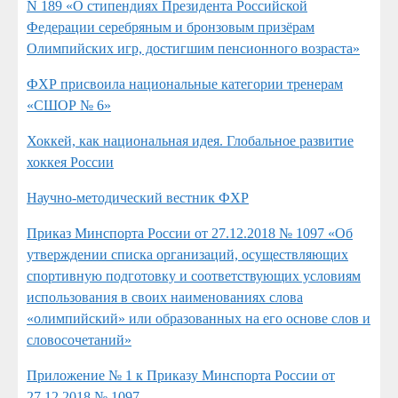
N 189 «О стипендиях Президента Российской
Федерации серебряным и бронзовым призёрам
Олимпийских игр, достигшим пенсионного возраста»
ФХР присвоила национальные категории тренерам
«СШОР № 6»
Хоккей, как национальная идея. Глобальное развитие
хоккея России
Научно-методический вестник ФХР
Приказ Минспорта России от 27.12.2018 № 1097 «Об
утверждении списка организаций, осуществляющих
спортивную подготовку и соответствующих условиям
использования в своих наименованиях слова
«олимпийский» или образованных на его основе слов и
словосочетаний»
Приложение № 1 к Приказу Минспорта России от
27.12.2018 № 1097