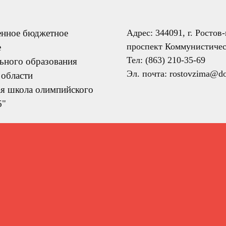
енное бюджетное
Адрес: 344091, г. Ростов
проспект Коммунистичес
е
Тел: (863) 210-35-69
ьного образования
Эл. почта: rostovzima@do
 области
я школа олимпийского
6"